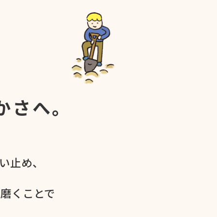
かさへ。
食い​止め、
を​磨く​ことで