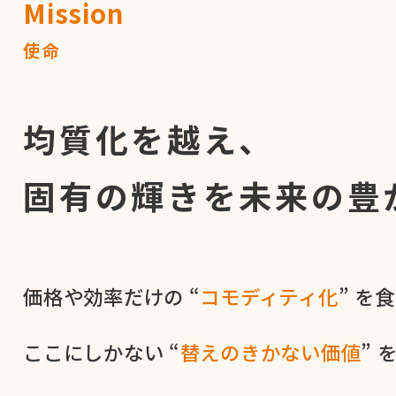
Mission
使命
均質化を越え、
固有の輝きを
未来の豊
価格や​効率だけの​ “
コモディティ化
” を​
ここに​しかない​ “
替えの​きかない​価値
” 