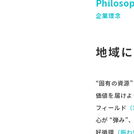
Philoso
企業理念
地域に
“固有の​資源”
価値を​届けよ
フィールド
​
心が​ “弾み”
好循環
​（賑