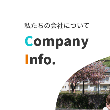
私たちの会社について
C
ompany
I
nfo.