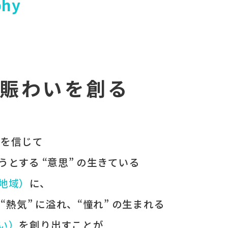
phy
賑わいを創る
 を​信じて
うとする​ “意思” の​生きている
（地域）
に、
、
“熱気” に​溢れ、
“憧れ” の​生まれる
わい）
を​創り出すことが