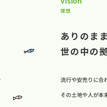
Vision
理想
ありのま
世の中の
流行や​安売りに​合
​その​土地や​人が​