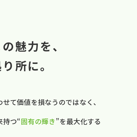
まの魅力を、
拠り所に。
わせて​価値を​損なうのではなく、
本来持つ“
固有の​輝き
”を​最大化する​