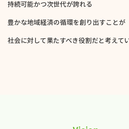
持続可能かつ次世代が​誇れる
豊かな​地域経済の​循環を​創り出すことが
社会に​対して​果た​すべき役割だと​考えてい