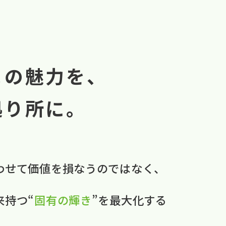
まの魅力を、
拠り所に。
わせて​価値を​損なうのではなく、
本来持つ“
固有の​輝き
”を​最大化する​