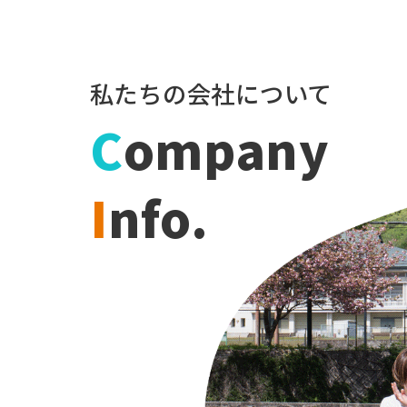
私たちの会社について
C
ompany
I
nfo.