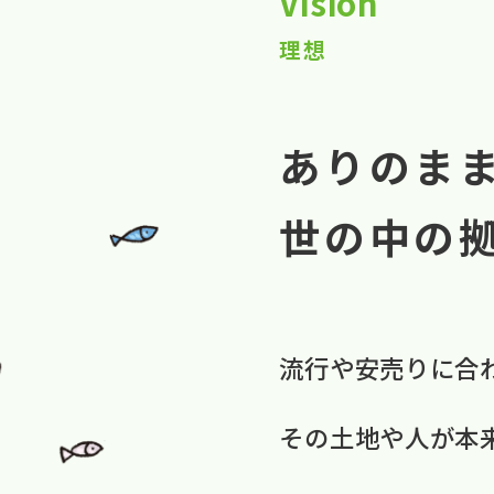
Vision
理想
ありのま
世の中の
流行や​安売りに​合
​その​土地や​人が​