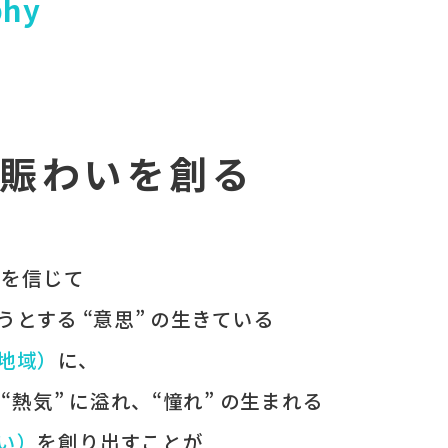
phy
賑わいを創る
 を​信じて
うとする​ “意思” の​生きている
（地域）
に、
、
“熱気” に​溢れ、
“憧れ” の​生まれる
わい）
を​創り出すことが