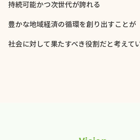
持続可能かつ次世代が​誇れる
豊かな​地域経済の​循環を​創り出すことが
社会に​対して​果た​すべき役割だと​考えてい