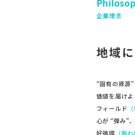
Philoso
企業理念
地域に
“固有の​資源”
価値を​届けよ
フィールド
​
心が​ “弾み”
好循環
​（賑