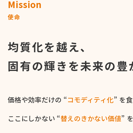
Mission
使命
均質化を越え、
固有の輝きを
未来の豊
価格や​効率だけの​ “
コモディティ化
” を​
ここに​しかない​ “
替えの​きかない​価値
” 