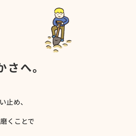
かさへ。
食い​止め、
を​磨く​ことで