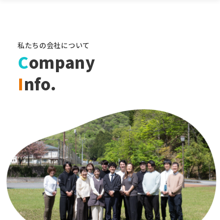
私たちの会社について
C
ompany
I
nfo.