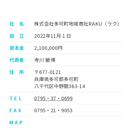
社 名
株式会社多可町地域商社RAKU（ラク）
設 立
2022年11月１日
資本金
2,100,000円
代表者
寺川 敏博
住 所
〒677-0121
兵庫県多可郡多可町
八千代区中野間363-14
T E L
0795・37・0699
F A X
0795・21・9053
M A P