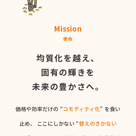
Mission
使命
均質化を越え、
固有の輝きを
未来の豊かさへ。
価格や​効率だけの​ “
コモディティ化
” を​食い​
止め、
ここに​しかない​ “
替えの​きかない​