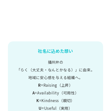
社名に込めた想い
播州弁の
​「らく​（大丈夫・なんとかなる）」に​由来。
地域に​安心感を​与える​組織へ。
R
=Raising（上昇）
A
=Availability​（可用性）
K
=Kindness​（親切）
U
=Useful​（実用）​