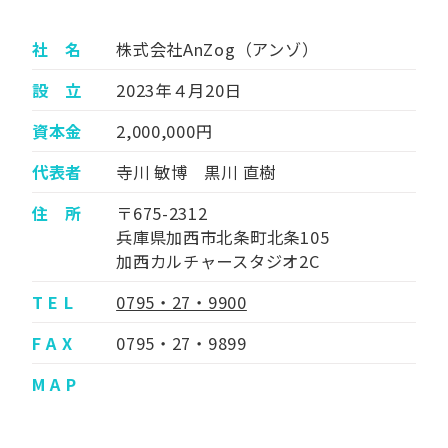
社 名
株式会社AnZog（アンゾ）
設 立
2023年４月20日
資本金
2,000,000円
代表者
寺川 敏博 黒川 直樹
住 所
〒675-2312
兵庫県加西市北条町北条105
加西カルチャースタジオ2C
T E L
0795・27・9900
F A X
0795・27・9899
M A P