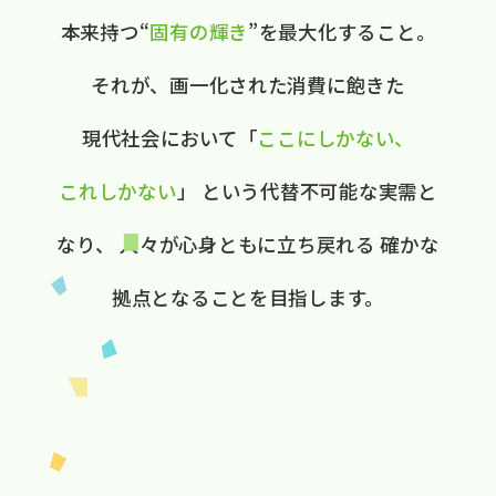
本来持つ“
固有の​輝き
”を​最大化する​こと。
それが、​画一化された​消費に​飽きた​
現代社会に​おいて
​「
ここに​しかない、​
これしかない
」
と​いう​代替不可能な​実需と​
なり、
人々が​心身ともに​立ち戻れる
確かな​
拠点と​なる​ことを​目指します。​