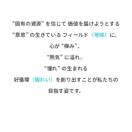
“固有の​資源” を​信じて
価値を​届けようとする​
“意思” の​生きている
フィールド
​（地域）
に、
心が​ “弾み”、
“熱気” に​溢れ、
“憧れ” の​生まれる
好循環
​（賑わい）
を​創り出すことが
​私たちの​
目指す姿です。​