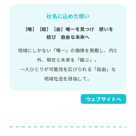
社名に込めた想い
［唯］​［結］​［由］
唯一を​見つけ 想いを​
結び 自由な​未来へ
地域に​しかない​「唯一」の​価値を​発掘し、
内と​
外、​現在と​未来を​「結ぶ」。
一人​ひとりが​可能性を​広げられる
「自由」な​
地域社会を​目指して。​
ウェブサイトへ