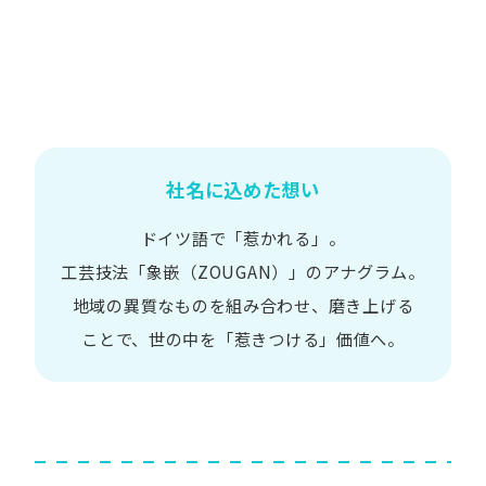
社名に込めた想い
ドイツ語で​「惹かれる」。
工芸技法​「象嵌​（ZOUGAN）」の​アナグラム。
地域の​異質な​ものを​組み合わせ、
磨き上げる​
ことで、
世の​中を​「惹きつける」価値へ。​