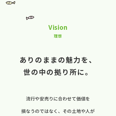
Vision
理想
ありのままの魅力を、
世の中の拠り所に。
流行や​安売りに​合わせて​価値を​
損なうのではなく、
​その​土地や​人が​