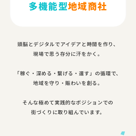
多機能型
地域商社
頭脳と​デジタルで​アイデアと​時間を​作り、​
現場で​思う​存分に​汗を​かく。
​「稼ぐ・​深める​・繋げる・還す」の​循環で、​
地域を​守り・​賑わいを​創る。
​そんな​極めて​実践的な​ポジションでの​
街づくりに​取り組んでいます。​