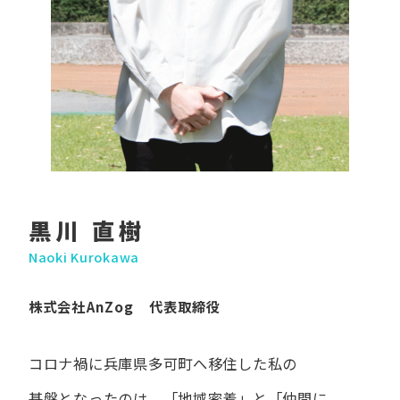
黒川 直樹
Naoki Kurokawa
株式会社AnZog 代表取締役
コロナ禍に​兵庫県多可町へ​移住した​私の​
基盤となったのは、
「地域密着」と​「仲間に​