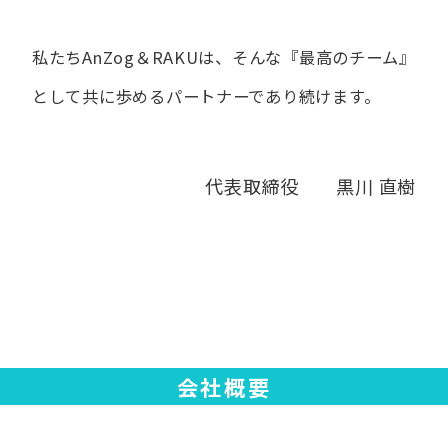
私たちAnZog＆RAKUは、​そんな​『最高の​チーム』
と​して
共に​歩める​パートナーであり続けます。
代表取締役 黒川 直樹
会社概要