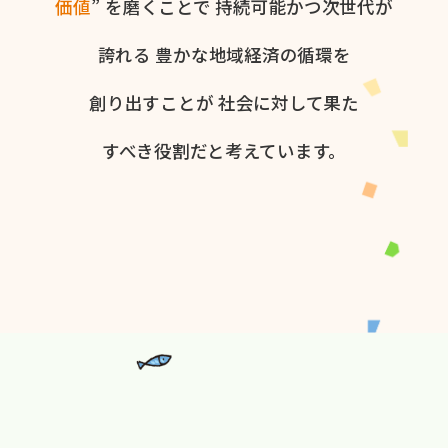
価値
” を​磨く​ことで
持続可能かつ次世代が​
誇れる
豊かな​地域経済の​循環を​
創り出すことが
社会に​対して​果た​
すべき役割だと​考えています。​