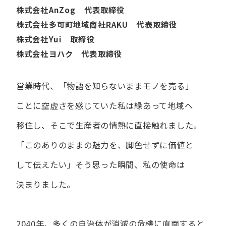
株式会社AnZog 代表取締役
株式会社多可町地域商社RAKU 代表取締役
株式会社Yui 取締役
株式会社ヨハク 代表取締役
営業時代、​「物語を​知らないまま​モノを​売る」
ことに​空虚さを​感じていた​私は
縁あって​地域へ​
移住し、​そこで​生産者の​情熱に​直接触れました。
「この​ありの​ままの​魅力を、​脚色せずに​価値と​
して​伝えたい」
そう​思った​瞬間、​私の​使命は​
決まりました。
2040年、多くの自治体が消滅の危機に直面すると