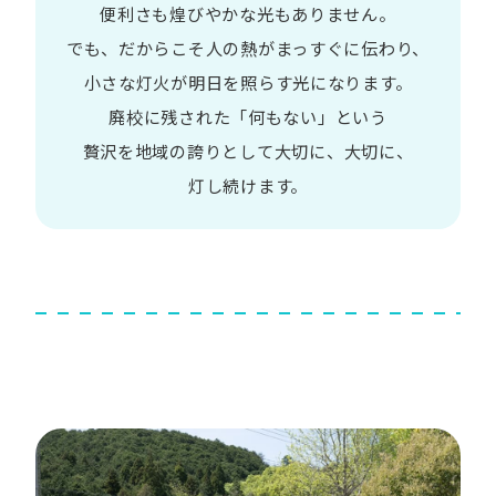
便利さも
煌びやかな​光も​ありません。​
でも、​だから​こそ
人の​熱が​まっすぐに​伝わり、
小さな​灯火が​明日を​照らす光に​なります。
廃校に​残された​「何も​ない」と​いう​
贅沢を
地域の​誇りと​して
大切に、​大切に、​
灯し続けます。​