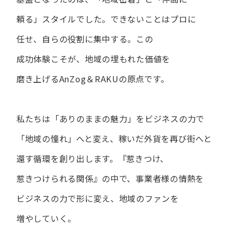
頼る」スタイルでした。
できない​ことは​プロに​
任せ、​自らの​役割に​集中する。
この​
成功体験こそが、​地域の​埋もれた​価値を​
磨き上げる​AnZog＆RAKUの​原点です。
私たちは​「ありの​ままの​魅力」を​ビジネスの​力で​
「地域の​憧れ」へと​変え、
稼いだ外貨を​再び街へと​
還す循環を​創り出します。
『惹きつけ、​
惹きつけられる​関係』の​中で、​事業者様の​情熱を​
ビジネスの​力で​形に​変え、
地域の​ファンを​
増やしていく。