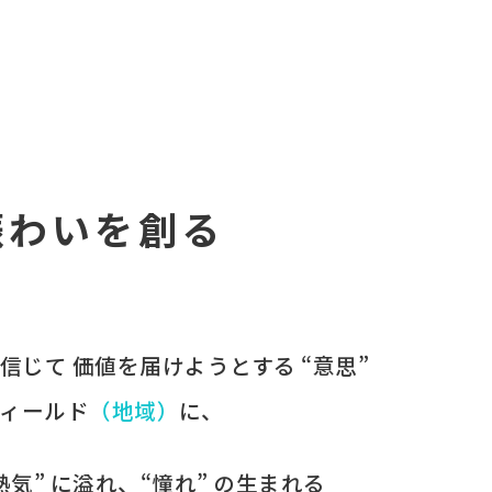
賑わいを創る
を​信じて
価値を​届けようとする​ “意思”
ィールド
​（地域）
に、​
“熱気” に​溢れ、​“憧れ” の​生まれる