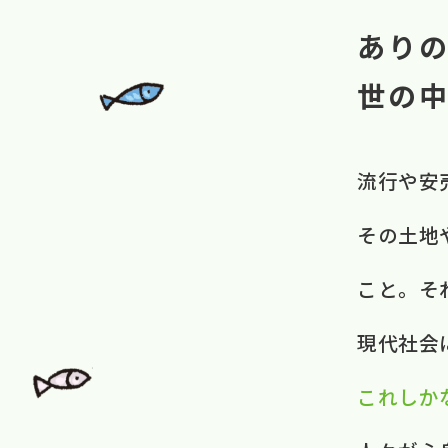
あり
世の
流行や​安
その​土地や
こと。​ 
現代社会に​
これしか