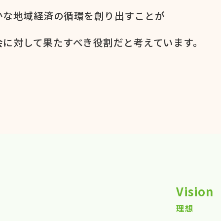
かな​地域経済の​循環を​創り出すことが
に​対して​果た​すべき役割だと​考えています。​
Vision
理想