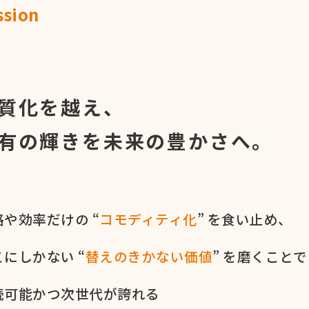
ssion
命
質化を越え、
有の輝きを
未来の豊かさへ。
や​効率だけの​ “
コモディティ化
” を​食い​止め、
に​しかない​ “
替えの​きかない​価値
” を​磨く​ことで
続可能かつ次世代が​誇れる