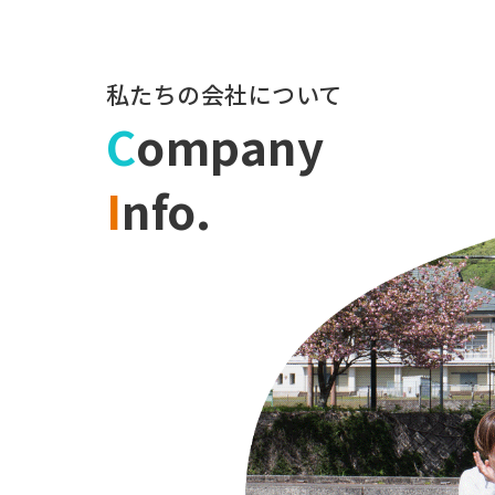
私たちの会社について
C
ompany
I
nfo.