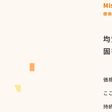
Mi
使
均
固
価格
ここ
持