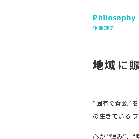
Philosophy
企業理念
地域に
“固有の​資源” 
の​生きている
フ
心が​ “弾み”、​