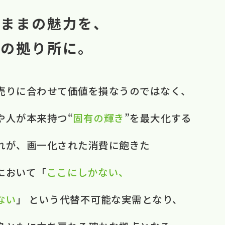
のままの魅力を、
中の拠り所に。
売りに​合わせて​価値を​損なうのではなく、​ ​
​人が​本来​持つ“
固有の​輝き
”を​最大化する​
それが、​画一化された​消費に​飽きた​
おいて​ ​「
ここに​しかない、​
ない
」 と​いう​代替不可能な​実需と​なり、​