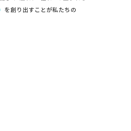
）
を​創り出すことが
​私たちの​