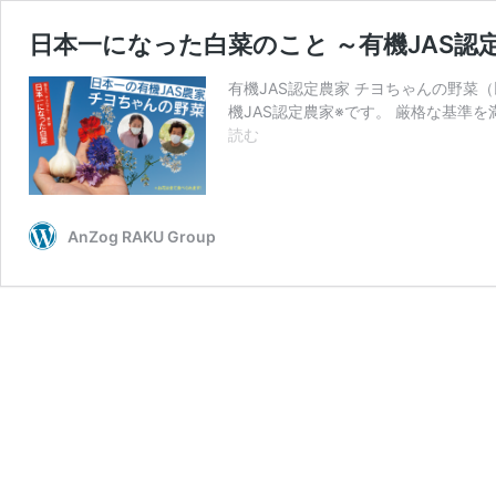
日本一になった白菜のこと ～有機JAS認
有機JAS認定農家 チヨちゃんの野菜
機JAS認定農家※です。 厳格な基準を
日
読む
本
一
に
な
AnZog RAKU Group
っ
た
白
菜
の
こ
と
～
有
機
JAS