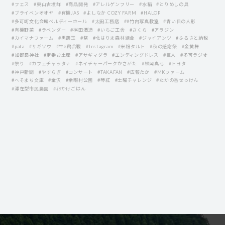
#フェス
#東山古墳群
#商品開発
#アレルゲンフリー
#水稲
#とりめしの具
#ブライベンオオヤ
#有機JAS
#よしなか COZY FARM
#HALOP
#多可町文化会館ベルディーホール
#太田工務店
##竹内写真教室
#青い目の人形
#有機野菜
#ラベンダー
#桝田酒造
#いちご工舎
#さくら
#アラジン
#カイマナファーム
#黒葫玉
#祭
#北はりま森林組合
#ジャイアンツ
#ふるさと納税
#pata
#サギソウ
#牛×鶏合戦
#Instagram
#米粉タルト
#秋の感謝祭
#金黄舞
#加都良神社
#定番お土産
#アサギマダラ
#エンディングドレス
#巨人
#多可ラジオ
#祭り
#カフェチャッタナ
#ネイチャーパークかさがた
#植岡真弓
#トヨタ
#神戸新聞
#やすらぎ
#コンサート
#TAKAFAN
#広報たか
#MKファーム
#へそまち文庫
#金沢
#余暇村公園
#琴紅
#土曜チャレンジ
#たかの香せっけん
#滞在型市民農園
#卵かけごはん