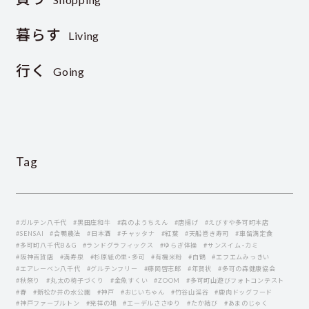
暮らす
Living
行く
Going
Tag
#ガルテン八千代
#黒田庄和牛
#森のようちえん
#唐揚げ
#えびすや多可町本店
#SENSAI
#合鴨農法
#日本酒
#チャッタナ
#紅葉
#天船巻き寿司
#車留満定食
#多可町八千代B＆G
#ランドグラフィックス
#ゆらぎ体操
#サンスイム・カミ
#阪神百貨店
#満寿泉
#杉原紙の里・多可
#有機米粉
#白鶴
#エフエムみっきい
#エアレーベン八千代
#グルテンフリー
#藤岡啓志郞
#年賀状
#多可の森健康協会
#秋祭り
#丸太の椅子づくり
#金魚すくい
#ZOOM
#多可町山遊びフォトコンテスト
#春
#新松か井の水公園
#神戸
#おじいちゃん
#竹谷山渓谷
#鹿肉ドッグフード
#神戸ファーブルトン
#発祥の地
#エーデルささゆり
#たか結び
#あまのじゃく