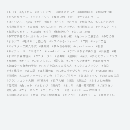
#トヨタ
#吉子彰人
#キッチンカー
#喫茶やすらぎ
#山田錦米粉
#余暇村公園
#まちたかフェス
#ジャイアンツ
#横尾忠則
#就任
#ヴァルトコース
#Miss SAKE Japan
#神戸
#陸上
#さくら
#古民家
#無印良品
#ふるさと納税
#杉原紙研究所
#図書館
#れもんの木
#いさりがみ
#杉原紙の里
#バウムクーヘン
#農場なつめやし
#山田錦
#検見
#地域活性化
#とりめしの具
#多可町子育てふれあいセンター
#那珂ふれあい館
#白シャツの展示会
#多可の輪
#まちプラ
#地域おこし協力隊
#トライやる・ウィーク
#年間
#いちご工舎
#マイスター工房八千代
#播州織
#夢みる小学校
#egaon!naaare
#杜氏
#ネイチャーパークかさがた
#tamaki niime
#なか・やちよの森公園
#北播磨
#鴨
#北はりま森林組合
#タカタータン
#満寿泉
#唐揚げ
#金沢
#多可町ファンクラブ
#百年水
#オトウ
#おじいちゃん
#語り部
#ブライベンオオヤ
#Instagram
#上田安子服飾専門学校
#ハタチを迎える田植え人
#スタブロブックス
#宿泊
#特別栽培米
#道の駅
#日本酒の日
#丸太の椅子づくり
#ランチ
#AgLiBright
#茶穀米
#たかぎウォーキング力也
#スタンプラリー
#おばあちゃん
#chattanaの森
#グランフロント大阪
#有機JAS
#森下大輔
#短歌
#座談会
#ふるさと未来塾
#吉岡潤
#山フォト
#おむすび
#日光寺
#まつり
#畑中義和商店
#ごぼう洗い
#野乃鳥
#ウォーキング
#ブックライター
#紡
#KOBE new WORLD
#秋田県酒造組合
#肉倍
#WEB絵画展覧
#おにぎり
#MKファーム
#金魚すくい