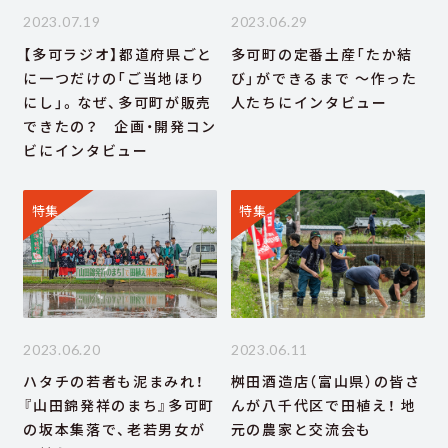
2023.07.19
2023.06.29
【多可ラジオ】都道府県ごと
多可町の定番土産「たか結
に一つだけの「ご当地ほり
び」ができるまで ～作った
にし」。なぜ、多可町が販売
人たちにインタビュー
できたの？ 企画・開発コン
ビにインタビュー
特集
特集
2023.06.20
2023.06.11
ハタチの若者も泥まみれ！
桝田酒造店（富山県）の皆さ
『山田錦発祥のまち』多可町
んが八千代区で田植え！ 地
の坂本集落で、老若男女が
元の農家と交流会も