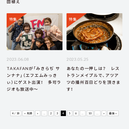
田植え
特集
特集
2023.06.08
2023.05.25
TAKAFANが「みきらぢ サ
あなたの一押しは？ レス
ンナナ」（エフエムみっき
トランメイプルで、アツア
ぃ）にゲスト出演！ 多可ラ
ツの播州百日どりを頂きま
ジオも放送中～
す！
4 / 18
« 先頭
«
...
2
3
4
5
6
...
10
...
»
最後 »