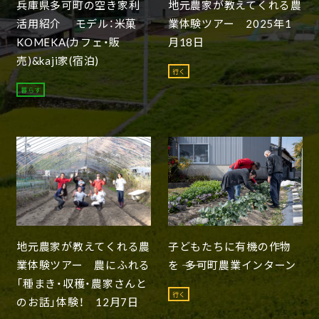
兵庫県多可町の空き家利
地元農家が教えてくれる農
活用紹介 モデル：米菓
業体験ツアー 2025年1
KOMEKA(カフェ・販
月18日
売)&kaji家(宿泊)
行く
暮らす
地元農家が教えてくれる農
子どもたちに有機の作物
業体験ツアー 農にふれる
を ―― 多可町農業インターン
「種まき・収穫・農家さんと
行く
のお話」体験！ 12月7日