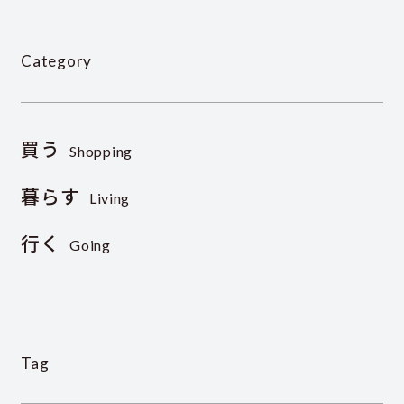
Category
買う
Shopping
暮らす
Living
行く
Going
Tag