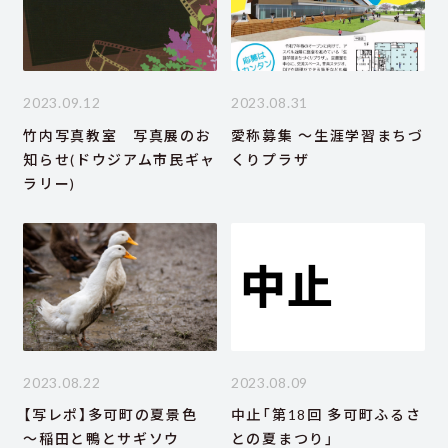
2023.09.12
2023.08.31
竹内写真教室 写真展のお
愛称募集 ～生涯学習まちづ
知らせ(ドウジアム市民ギャ
くりプラザ
ラリー)
2023.08.22
2023.08.09
【写レポ】多可町の夏景色
中止「第18回 多可町ふるさ
～稲田と鴨とサギソウ
との夏まつり」