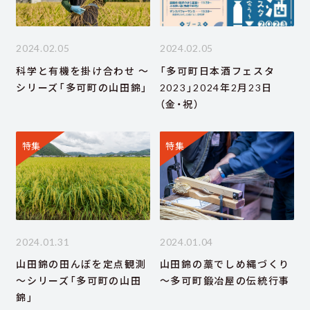
2024.02.05
2024.02.05
科学と有機を掛け合わせ ～
「多可町日本酒フェスタ
シリーズ「多可町の山田錦」
2023」2024年2月23日
（金・祝）
特集
特集
2024.01.31
2024.01.04
山田錦の田んぼを定点観測
山田錦の藁でしめ縄づくり
～シリーズ「多可町の山田
～多可町鍛冶屋の伝統行事
錦」