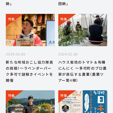
錦」
田錦」
特集
特集
2024.02.06
2024.02.06
新たな地域おこし協力隊員
ハウス栽培のトマト＆有機
の挑戦！～ラベンダーパー
にんにく ～多可町のプロ農
ク多可で謎解きイベントを
家が直伝する農業（農業ツ
開催
アー第4弾）
特集
特集