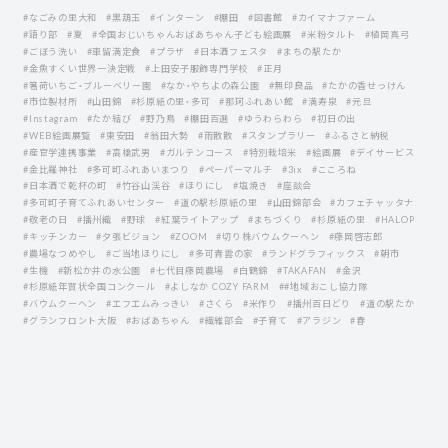
#なごみの里大和
#黒葫玉
#インターン
#棚田
#図書館
#カイマナファーム
#語り部
#夏
#全国おじいちゃんおばあちゃん子ども絵画展
#米粉タルト
#植岡真弓
#ごぼう洗い
#車留満定食
#プラザ
#日本酒フェスタ
#まちの駅たか
#金魚すくい世界一決定戦
#上田安子服飾専門学校
#正月
#箸荷いちご・ブルーベリー園
#なか・やちよの森公園
#無印良品
#たかの香せっけん
#市位製材所
#山田錦
#杉原紙の里・多可
#那珂ふれあい館
#満寿泉
#元旦
#Instagram
#たか結び
#野乃鳥
#棚田百選
#ゆうわらわら
#初日の出
#WEB絵画展覧
#東安田
#翁田大勢
#雨散散
#スタンプラリー
#ふるさと納税
#産官学連携事業
#高橋武男
#ガルテンコース
#特別栽培米
#絵画展
#デイサービス
#金比羅神社
#多可町ふれあいまつり
#ペーパーマルチ
#3ix
#こころね
#日本酒で乾杯の町
#竹谷山渓谷
#ほりにし
#塩焼き
#座談会
#多可町子育てふれあいセンター
#道の駅杉原紙の里
#山田錦部会
#カフェチャッタナ
#敬老の日
#播州織
#野球
#紅葉ライトアップ
#まちづくり
#杉原紙の里
#HALOP
#キッチンカー
#夕張ビジョン
#ZOOM
#切り株バウムクーヘン
#藤岡啓志郎
#農場なつめやし
#ご当地ほりにし
#多可青雲の家
#ランドグラフィックス
#朝市
#生機
#新松か井の水公園
#七代目藤岡農場
#白鶴錦
#TAKAFAN
#金沢
#杉原紙年賀状全国コンクール
#よしなか COZY FARM
##地域おこし協力隊
#バウムクーヘン
#エフエムみっきい
#さくら
#米作り
#播州百日どり
#道の駅たか
#グランフロント大阪
#おばあちゃん
#繊維部会
#子育て
#アラジン
#春