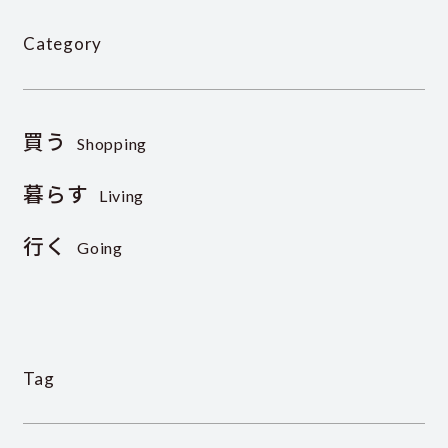
Category
買う
Shopping
暮らす
Living
行く
Going
Tag