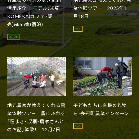
活用紹介 モデル：米菓
業体験ツアー 2025年1
KOMEKA(カフェ・販
月18日
売)&kaji家(宿泊)
行く
暮らす
地元農家が教えてくれる農
子どもたちに有機の作物
業体験ツアー 農にふれる
を ―― 多可町農業インターン
「種まき・収穫・農家さんと
行く
のお話」体験！ 12月7日