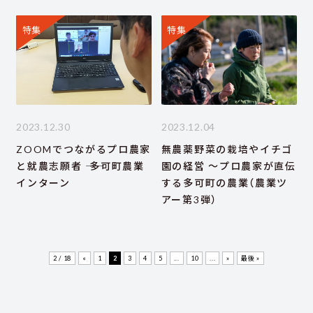
特集
特集
2023.12.30
2023.12.04
ZOOMでつながるプロ農家
無農薬野菜の栽培やイチゴ
と就農志願者 ―― 多可町農業
園の経営 ～プロ農家が直伝
インターン
する多可町の農業（農業ツ
アー第3弾）
2 / 18
«
1
2
3
4
5
...
10
...
»
最後 »