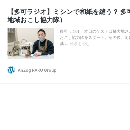
【多可ラジオ】ミシンで和紙を縫う？ 多
地域おこし協力隊）
多可ラジオ、本日のゲストは橘大地さん
おこし協力隊をスタート。その後、町
【多
基 …
続きを読む
可
ラ
ジ
オ】
AnZog RAKU Group
ミ
シ
ン
で
和
紙
を
縫
う？
多