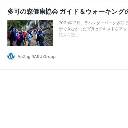
多可の森健康協会 ガイド＆ウォーキング
2021年12月、ラベンダーパーク多
示できなかった写真とテキストをアップ
多
続きを読む
可
の
森
AnZog RAKU Group
健
康
協
会
ガ
イ
ド
＆
ウ
ォ
ー
キ