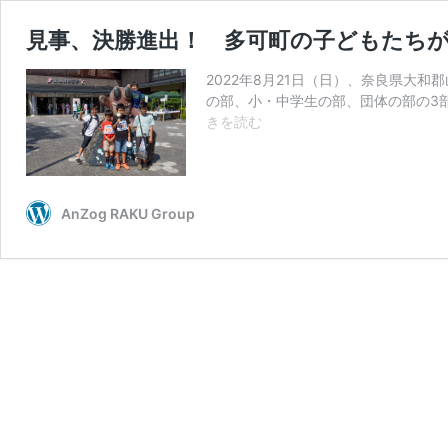
見事、決勝進出！ 多可町の子どもたち
2022年8月21日（日）、奈良県大
の部、小・中学生の部、団体の部の3部
見
きを読む
事、
決
勝
進
AnZog RAKU Group
出！
多
可
町
の
子
ど
も
た
ち
が